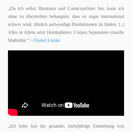
„Da ich selbst Illustrator und Comiczeichner bin, kann ich
ohne zu übertreiben behaupten, dass es sogar international
schwer wird, ähnlich aufwendige Produktionen zu finden. [..]
Alles in Allem setzt Hemispheres: Corpus Separatum visuelle
Maßstäbe.“ ~
Daniel Lieske
„Ich habe fast die gesamte, mehrjährige Entstehung von