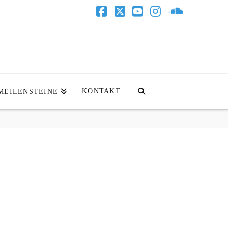
Facebook
X
YouTube
Instagram
SoundClo
KONTAKT
MEILENSTEINE