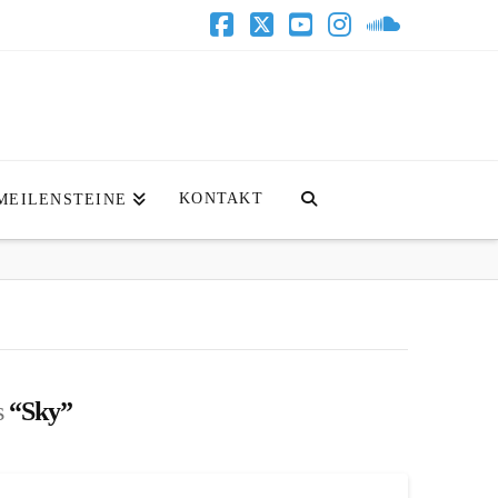
Facebook
X
YouTube
Instagram
SoundClo
KONTAKT
MEILENSTEINE
s
“Sky”