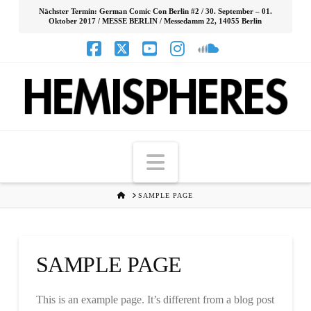
Nächster Termin: German Comic Con Berlin #2 / 30. September – 01.
Oktober 2017 / MESSE BERLIN / Messedamm 22, 14055 Berlin
Facebook
X
YouTube
Instagram
SoundCloud
Navigation
HOME
SAMPLE PAGE
SAMPLE PAGE
This is an example page. It’s different from a blog post