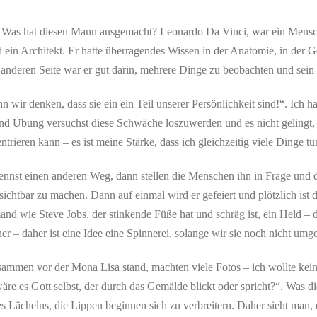
. Was hat diesen Mann ausgemacht? Leonardo Da Vinci, war ein Mensch
 ein Architekt. Er hatte überragendes Wissen in der Anatomie, in der Ge
anderen Seite war er gut darin, mehrere Dinge zu beobachten und sein Wi
 wir denken, dass sie ein ein Teil unserer Persönlichkeit sind!“. Ich
und Übung versuchst diese Schwäche loszuwerden und es nicht gelingt, d
trieren kann – es ist meine Stärke, dass ich gleichzeitig viele Dinge 
nst einen anderen Weg, dann stellen die Menschen ihn in Frage und das
htbar zu machen. Dann auf einmal wird er gefeiert und plötzlich ist 
mand wie Steve Jobs, der stinkende Füße hat und schräg ist, ein Held – 
 – daher ist eine Idee eine Spinnerei, solange wir sie noch nicht umge
ammen vor der Mona Lisa stand, machten viele Fotos – ich wollte kei
äre es Gott selbst, der durch das Gemälde blickt oder spricht?“. Was
nes Lächelns, die Lippen beginnen sich zu verbreitern. Daher sieht ma