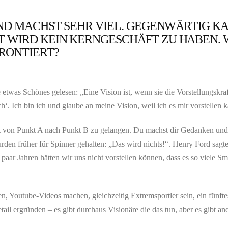
UND MACHST SEHR VIEL. GEGENWÄRTIG KA
 WIRD KEIN KERNGESCHÄFT ZU HABEN. W
RONTIERT?
etwas Schönes gelesen: „Eine Vision ist, wenn sie die Vorstellungskraft
‘. Ich bin ich und glaube an meine Vision, weil ich es mir vorstellen 
aft von Punkt A nach Punkt B zu gelangen. Du machst dir Gedanken und 
den früher für Spinner gehalten: „Das wird nichts!“. Henry Ford sagt
in paar Jahren hätten wir uns nicht vorstellen können, dass es so viele
iben, Youtube-Videos machen, gleichzeitig Extremsportler sein, ein fün
il ergründen – es gibt durchaus Visionäre die das tun, aber es gibt an