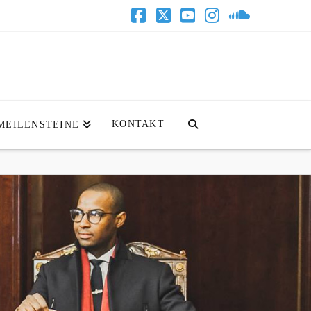
Facebook
X
YouTube
Instagram
SoundClo
KONTAKT
MEILENSTEINE