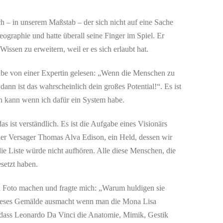
 – in unserem Maßstab – der sich nicht auf eine Sache
ographie und hatte überall seine Finger im Spiel. Er
ssen zu erweitern, weil er es sich erlaubt hat.
 habe von einer Expertin gelesen: „Wenn die Menschen zu
ann ist das wahrscheinlich dein großes Potential!“. Es ist
tun kann wenn ich dafür ein System habe.
 ist verständlich. Es ist die Aufgabe eines Visionärs
der Versager Thomas Alva Edison, ein Held, dessen wir
die Liste würde nicht aufhören. Alle diese Menschen, die
setzt haben.
n Foto machen und fragte mich: „Warum huldigen sie
 dieses Gemälde ausmacht wenn man die Mona Lisa
n, dass Leonardo Da Vinci die Anatomie, Mimik, Gestik