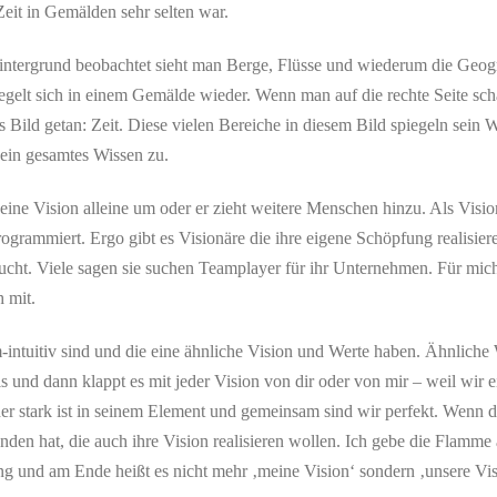
eit in Gemälden sehr selten war.
ntergrund beobachtet sieht man Berge, Flüsse und wiederum die Geogra
iegelt sich in einem Gemälde wieder. Wenn man auf die rechte Seite sch
s Bild getan: Zeit. Diese vielen Bereiche in diesem Bild spiegeln sein
 dein gesamtes Wissen zu.
seine Vision alleine um oder er zieht weitere Menschen hinzu. Als Visio
ogrammiert. Ergo gibt es Visionäre die ihre eigene Schöpfung realisier
cht. Viele sagen sie suchen Teamplayer für ihr Unternehmen. Für mich
h mit.
intuitiv sind und die eine ähnliche Vision und Werte haben. Ähnliche W
s und dann klappt es mit jeder Vision von dir oder von mir – weil wir
 stark ist in seinem Element und gemeinsam sind wir perfekt. Wenn d
den hat, die auch ihre Vision realisieren wollen. Ich gebe die Flamm
ung und am Ende heißt es nicht mehr ‚meine Vision‘ sondern ‚unsere Vis