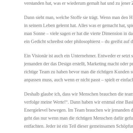
verstanden hat, was er wiederum gemalt hat und zu jener Z
Dann sieht man, welche Stoffe sie trägt. Wenn man den Hi
in seinem Leben gelernt hat. Alles was er gemacht hat, sp
man Sonne – viele sagen er hat die vierte Dimension in da
ein Gedicht schreibst oder philosophierst – du greifst auf
Ein Visionär ist auch ein Unternehmer. Entweder er setzt 
jemanden der das Design erstellt, Marketing macht oder pr
richtige Team zu haben bevor man die richtigen Kunden su
anpassen muss, auch wenn er nicht passt – spielt er einfac
Deshalb glaube ich, dass wir Menschen brauchen die team-
verfolge meine Werte!“. Dann haben wir erstmal eine Basi
Energielevel bewegen. Im Team brauchen wir jemanden der
geht das nur wenn man die richtigen Menschen dafür gefun
entfachten. Jeder ist ein Teil dieser gemeinsamen Schöpf